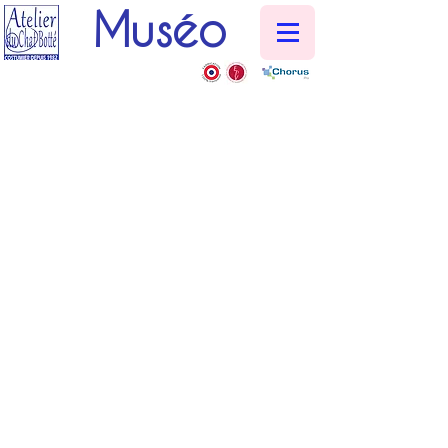
Muséo
Références
&
Témoignages
Nous sommes fiers de travailler avec
une clientèle diversifiée qui nous fait
confiance depuis 40 ans.
Nos clients, issus de divers secteurs
d'activité, apprécient la qualité de nos
produits et services ainsi que notre
engagement à répondre à leurs