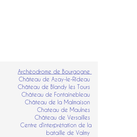
besoins spécifiques.
Chaque collaboration est une preuve
de notre expertise et de notre
capacité à répondre aux attentes les
plus exigeantes.
Merci à tous nos clients pour leur
confiance et leur fidélité
Archéodrome de Bourgogne
Château de Azay-le-Rideau
Château de Blandy les Tours
Château de Fontainebleau​
Château de la Malmaison
Chateau de Maulnes
Château de Versailles
Centre d’interprétation de la
bataille de Valmy