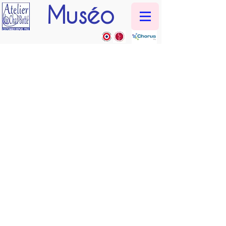
Muséo
Objets "touch"
Nos
costumes et objets tactiles
offrent
une expérience interactive unique en
plongeant les visiteurs au cœur de
l’histoire. Ces créations, conçues pour
répondre aux besoins spécifiques des
musées, médiateurs et professionnels de
la culture
, allient authenticité
historique, qualité visuelle et une
attention particulière au sens du
toucher.
Que ce soit des
reproductions fidèles
ou des
pièces inspirées de tableaux et