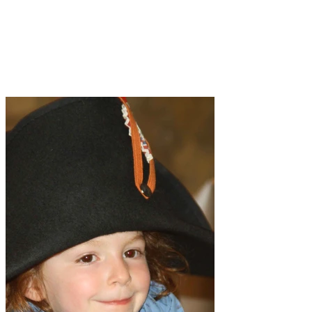
enfants dans un cadre éducatif.
Avec nos
costumes et objets tactiles,
proposez à votre public une immersion
totale dans l’histoire, en rendant le
passé aussi tangible que captivant.